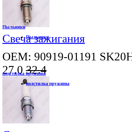
Пыльники
Свеча зажигания
Пыльники
OEM: 90919-01191 SK20
27.0
32.4
подстилка пружины
подстилка пружины