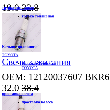
19.0
22.8
трубка топливная
трубка топливная
Кольцо топливного
TOYOTA
Свеча зажигания
Кольцо топливного
TOYOTA
OEM: 12120037607 BKR
32.0
38.4
проставка колеса
проставка колеса