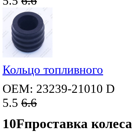
5.5
6.6
Кольцо топливного
OEM: 23239-21010 D
5.5
6.6
10F
проставка колеса