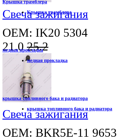
Крышка трамблера
Свеча зажигания
Крышка трамблера
OEM: IK20 5304
21.0
25.2
медная прокладка
медная прокладка
крышка топливного бака и радиатора
крышка топливного бака и радиатора
Свеча зажигания
OEM: BKR5E-11 9653