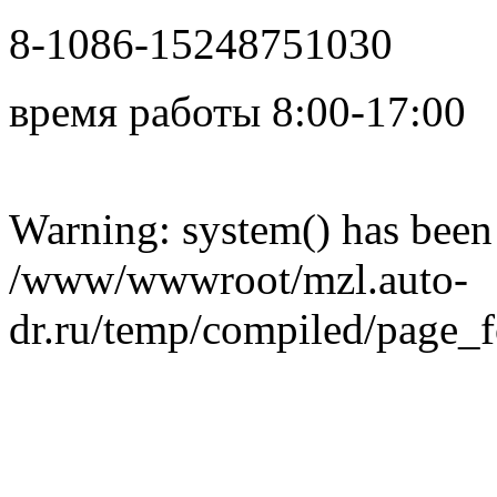
8-1086-15248751030
время работы 8:00-17:00
в сети
Warning: system() has been 
/www/wwwroot/mzl.auto-
dr.ru/temp/compiled/page_fo