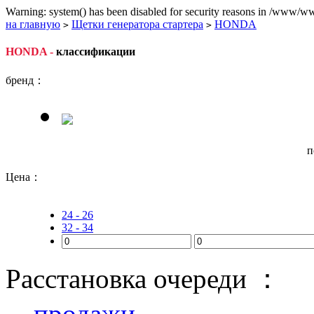
Warning: system() has been disabled for security reasons in /www/ww
на главную
Щетки генератора стартера
HONDA
>
>
HONDA -
классификации
бренд：
п
Цена：
24 - 26
32 - 34
Расстановка очереди ：
продажи