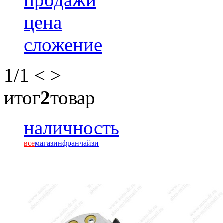
цена
сложение
1
/1
<
>
итог
2
товар
наличность
все
магазин
франчайзи