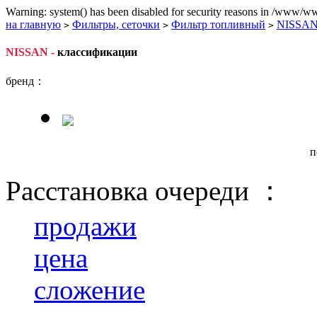
Warning: system() has been disabled for security reasons in /www/ww
на главную
Фильтры, сеточки
Фильтр топливный
NISSA
>
>
>
NISSAN -
классификации
бренд：
п
Расстановка очереди ：
продажи
цена
сложение