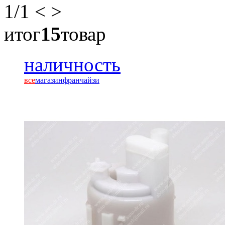
1
/1
<
>
итог
15
товар
наличность
все
магазин
франчайзи