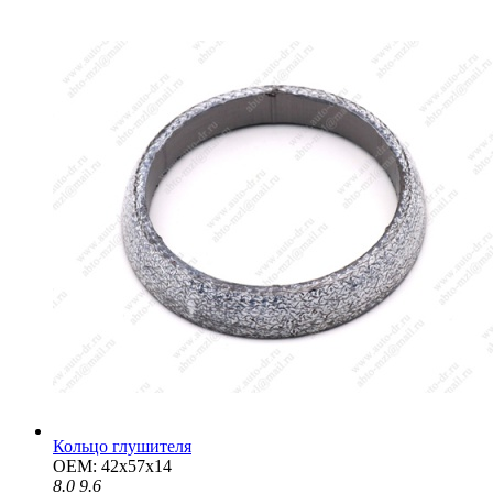
Кольцо глушителя
OEM: 42x57x14
8.0
9.6