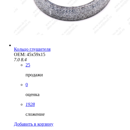
Кольцо глушителя
OEM: 45x59x15
7.0
8.4
25
продажи
0
оценка
1928
сложение
Добавить в корзину