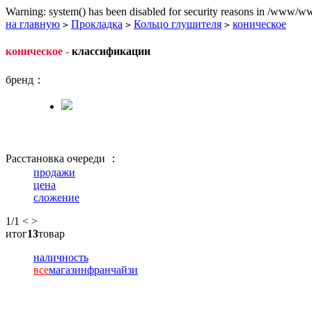
Warning: system() has been disabled for security reasons in /www/ww
на главную
Прокладка
Кольцо глушителя
коническое
>
>
>
коническое -
классификации
бренд：
Расстановка очереди ：
продажи
цена
сложение
1
/1
<
>
итог
13
товар
наличность
все
магазин
франчайзи