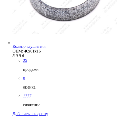
Кольцо глушителя
OEM: 46x61x16
8.0
9.6
25
продажи
0
оценка
1777
сложение
Добавить в корзину