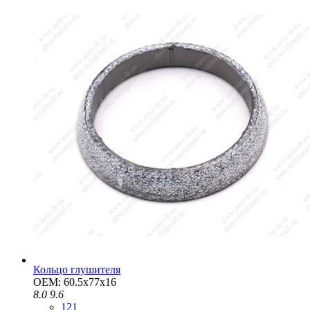
Кольцо глушителя
OEM: 60.5x77x16
8.0
9.6
121