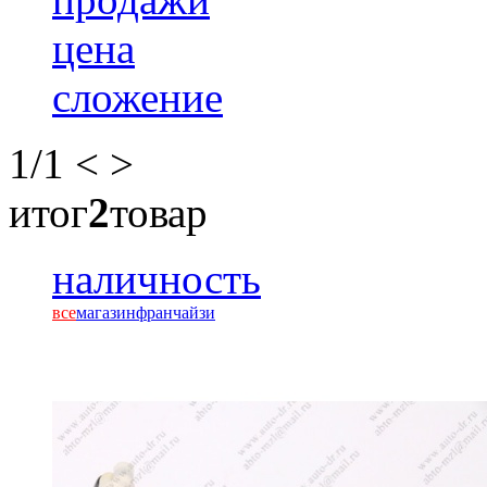
цена
сложение
1
/1
<
>
итог
2
товар
наличность
все
магазин
франчайзи