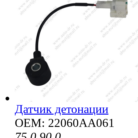
Датчик детонации
OEM: 22060AA061
75.0
90.0