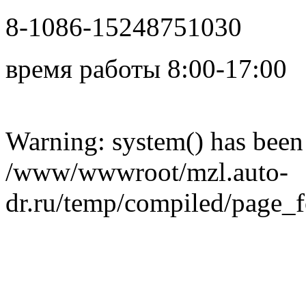
8-1086-15248751030
время работы 8:00-17:00
в сети
Warning: system() has been 
/www/wwwroot/mzl.auto-
dr.ru/temp/compiled/page_fo