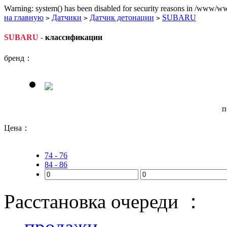
Warning: system() has been disabled for security reasons in /www/ww
на главную
Датчики
Датчик детонации
SUBARU
>
>
>
SUBARU -
классификации
бренд：
п
Цена：
74 - 76
84 - 86
Расстановка очереди ：
продажи