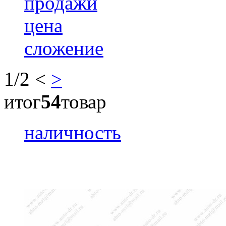
продажи
цена
сложение
1
/2
<
>
итог
54
товар
наличность